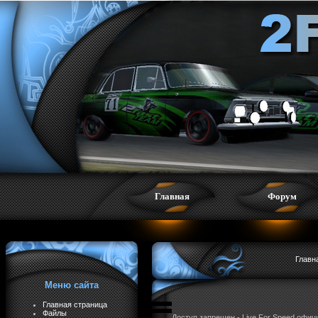
Главная
Форум
Главн
Меню сайта
Главная страница
Файлы
Доступ запрещен - Live For Speed офи