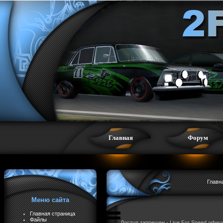
Главная
Форум
Главн
Меню сайта
Главная страница
Файлы
Доступ запрещен - Live For Speed офи